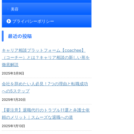
美容
プライバシーポリシー
最近の投稿
キャリア相談プラットフォーム【coachee】
（コーチー）とは？キャリア相談の新しい形を
徹底解説
2025年3月9日
会社を辞めたい人必見！7つの理由と転職成功
への5ステップ
2025年1月20日
【要注意】退職代行のトラブル11選と弁護士依
頼のメリット｜スムーズな退職への道
2025年1月13日