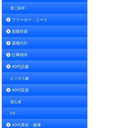
第二新卒
フリーター・ニート
面接対策
退職代行
仕事雑学
40代読書
ビジネス書
40代投資
初心者
FX
40代美容・健康