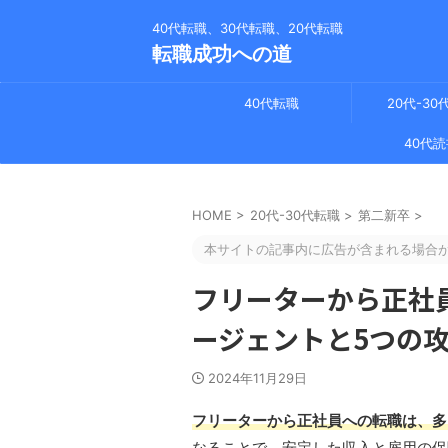
40代転職、30代転職、20代転職
転職成功への道
40代転職
20代-30
40代読
HOME
>
20代-30代転職
>
第二新卒
>
本サイトの記事内に広告が含まれる場合
フリーターから正社
ージェントと5つの
2024年11月29日
フリーターから正社員への転職は、多
なることで、安定した収入と雇用の保