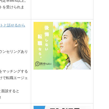
定率86%以上。
トを受けられま
ントと話せるから
ウンセリングあり
をマッチングする
けで転職エージェ
と面談すると
！