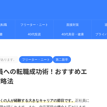
代転職
フリーター・ニート
面接対策
書
40代投資
40代美容・健康
プライ
があります。
フリーター・ニート
第二新卒
員への転職成功術！おすすめエ
攻略法
くの人が経験する大きなキャリアの節目です。
正社員に
障が得られます。また、自己実現の機会も広がります。