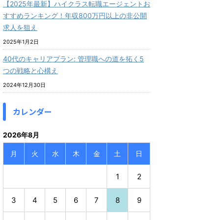
【2025年最新】ハイクラス転職エージェントお
すすめランキング！年収800万円以上の非公開
求人を狙え
2025年1月2日
40代のキャリアプラン: 管理職への道を拓く5
つの戦略と心構え
2024年12月30日
カレンダー
2026年8月
月
火
水
木
金
土
日
1
2
3
4
5
6
7
8
9