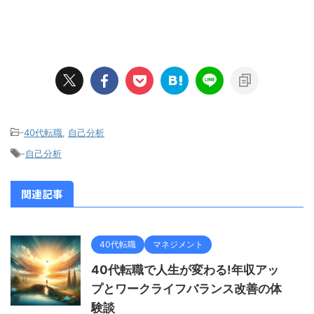
-
40代転職
,
自己分析
-
自己分析
関連記事
40代転職
マネジメント
40代転職で人生が変わる!年収アッ
プとワークライフバランス改善の体
験談