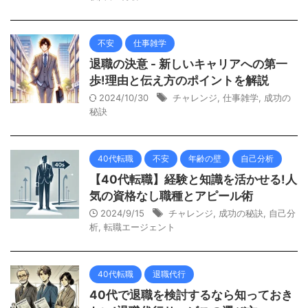
不安
仕事雑学
退職の決意 - 新しいキャリアへの第一
歩!理由と伝え方のポイントを解説
2024/10/30
チャレンジ
,
仕事雑学
,
成功の
秘訣
40代転職
不安
年齢の壁
自己分析
【40代転職】経験と知識を活かせる!人
気の資格なし職種とアピール術
2024/9/15
チャレンジ
,
成功の秘訣
,
自己分
析
,
転職エージェント
40代転職
退職代行
40代で退職を検討するなら知っておき