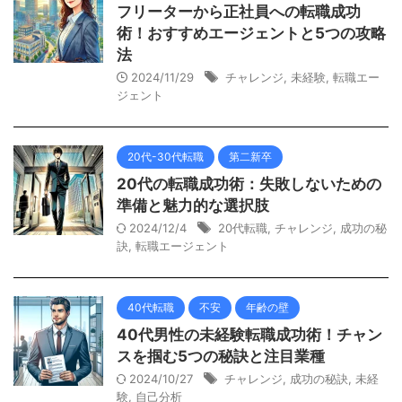
フリーターから正社員への転職成功
術！おすすめエージェントと5つの攻略
法
2024/11/29
チャレンジ
,
未経験
,
転職エー
ジェント
20代-30代転職
第二新卒
20代の転職成功術：失敗しないための
準備と魅力的な選択肢
2024/12/4
20代転職
,
チャレンジ
,
成功の秘
訣
,
転職エージェント
40代転職
不安
年齢の壁
40代男性の未経験転職成功術！チャン
スを掴む5つの秘訣と注目業種
2024/10/27
チャレンジ
,
成功の秘訣
,
未経
験
,
自己分析