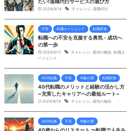
たい!退職代行サービスの選び方
2024/9/14
チャレンジ
,
退職代行
不安
転職エージェント
転職対策
転職への不安を克服する勇気 - 成功へ
の第一歩
2024/9/11
チャレンジ
,
成功の秘訣
,
転職エ
ージェント
40代転職
不安
年齢の壁
転職対策
40代転職のメリットと経験の活かし方
~充実したキャリアへの最短ルート~
2024/8/14
チャレンジ
,
成功の秘訣
40代転職
不安
年齢の壁
40歳からのリスタート 〜転職で人生を