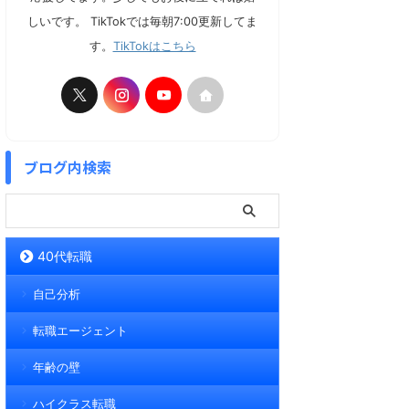
しいです。 TikTokでは毎朝7:00更新してま
す。
TikTokはこちら
ブログ内検索
40代転職
自己分析
転職エージェント
年齢の壁
ハイクラス転職