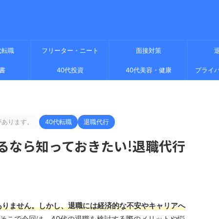
代転職
フリーター・ニート
面接対策
書
40代投資
40代美容・健康
プライ
があります。
40代転職
退職代行
るなら知っておきたい!退職代行
ありません。しかし、退職には経済的な不安やキャリアへ
そこで今回は、40代の退職を検討する際のメリットや悩