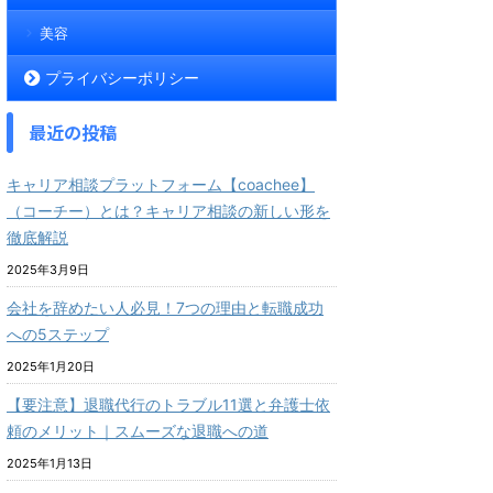
美容
プライバシーポリシー
最近の投稿
キャリア相談プラットフォーム【coachee】
（コーチー）とは？キャリア相談の新しい形を
徹底解説
2025年3月9日
会社を辞めたい人必見！7つの理由と転職成功
への5ステップ
2025年1月20日
【要注意】退職代行のトラブル11選と弁護士依
頼のメリット｜スムーズな退職への道
2025年1月13日