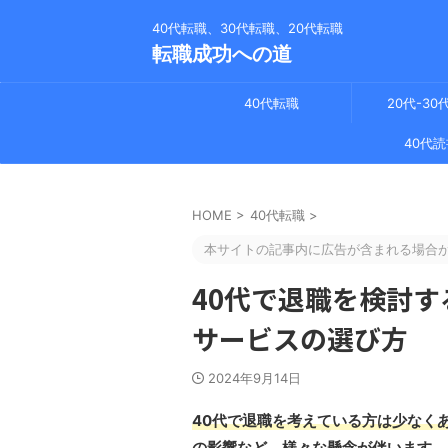
40代転職、30代転職、20代転職
転職成功への道
40代転職
20代-30
40代読
HOME
>
40代転職
>
本サイトの記事内に広告が含まれる場合
40代で退職を検討す
サービスの選び方
2024年9月14日
40代で退職を考えている方は少なく
の影響など、様々な懸念が伴います。