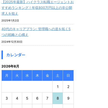
【2025年最新】ハイクラス転職エージェントお
すすめランキング！年収800万円以上の非公開
求人を狙え
2025年1月2日
40代のキャリアプラン: 管理職への道を拓く5
つの戦略と心構え
2024年12月30日
カレンダー
2026年8月
月
火
水
木
金
土
日
1
2
3
4
5
6
7
8
9