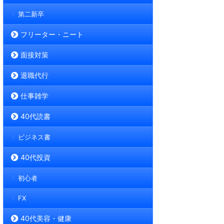
第二新卒
フリーター・ニート
面接対策
退職代行
仕事雑学
40代読書
ビジネス書
40代投資
初心者
FX
40代美容・健康