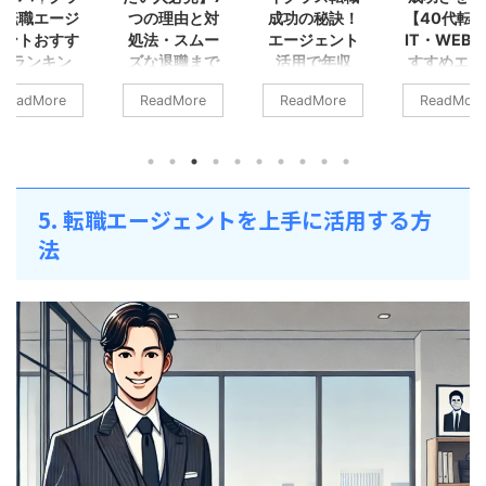
ス転職エージ
つの理由と対
成功の秘訣！
【40代転
転職対策
転職エージェ
ェントおすす
処法・スムー
エージェント
IT・WEB
ント
めランキン
ズな退職まで
活用で年収
すすめエー
！年収800
の5ステップ
800万円以上
ェント6
ReadMore
ReadMore
ReadMore
ReadMore
万円以上の非
を目指す方法
働き続けること
WEB系転職を
公開求人を狙
は素晴らしいこ
ハイクラス転職
えている皆さ
え
とですが、時に
は、年収800万
ん、こんにち
収800万円以
はストレスが蓄
円以上の高年収
は。キャリア
の求人情報
積し、モチベー
を目指す転職を
転換期を迎え
5. 転職エージェントを上手に活用する方
、一般に公開
ションが低下す
指します。その
新たな挑戦を
れていない非
ることがありま
ため、専門性の
している方も
法
開求人をたく
す。このブログ
高い知識や経験
いのではない
ん扱うエージ
では、会社を辞
が求められま
しょうか。IT
ントを選ぶと
めたくなる理由
す。本ブログで
界は常に進化
もに、きめ細
と対処法、職場
は、ハイクラス
続けており、4
かなサポート
の人間関係の改
転職の定義や、
代であっても
制を備えたエ
善策、ストレス
専門的な転職エ
分にチャンス
ジェントに依
からの体調不良
ージェントの活
ある分野です
することで、
を防ぐポイント
用方法、求めら
転職活動には
ムーズな転職
などを詳しく解
れる専門性やマ
安も付きもの
動が可能にな
説しています。
ネジメント経験
す。「40代で
ます。ハイク
仕事に関する悩
などについて詳
職できるのか