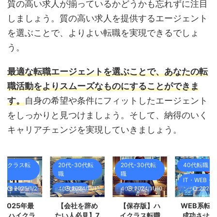
質の高い求人が揃っているかどうかも忘れずに注目
しましょう。質の高い求人を提供するエージェント
を選ぶことで、よりよい転職を実現できるでしょ
う。
最適な転職エージェントを選ぶことで、あなたの転
職活動をよりスムーズなものにすることができま
す。
自身の希望や条件にフィットしたエージェント
をしっかりと見つけましょう。そして、納得のいく
キャリアチェンジを実現していきましょう。
ハイクラス転
20代-30代転
20代-30代転
40代転職
職
職
職
IT・WEB・
2025/1/2
2024/11/13
2024/11/10
2024/1
転職エージェ
40代転職
40代転職
ンジニア
ント
転職エージェ
ハイクラス転
転職エージ
【2025年最
【会社を辞め
【保存版】ハ
WEB系転
ント
職
ント
新】ハイクラ
たい人必見】7
イクラス転職
成功させる