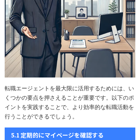
ス転職に役立
みを抱えている
しく解説してい
「スキルは通
エージェント
人は、ぜひこの
ます。ハイクラ
するのか」「
選び方。ま
ブログを参考に
ス転職に関心の
収は下がるの
、注目すべき
してみてくださ
ある方は、ぜひ
か」など、様
イントについ
い。 1. 会社を辞
参考にしてみて
な懸念がある
詳しく解説し
めたくなる7つの
ください。 1. ハ
しょう。そん
います。 1. ハ
理由と対処法 仕
イクラス転職と
不安を解消し
クラス転職に
事を続ける中
は?年収800万円
あなたの転職
い転職エージ
で、常に満足で
以上の求人を指
成功に導きま
ントとは？ ハ
きるわけではあ
す ハイクラス転
す。それが、
クラス転職を
りません。多く
職の定義 ハイク
門的な知識と
功させるため
の人が、ある瞬
ラス転職とは、
富な求人情報
は、信頼性の
間に辞職を考え
主に年収800万
持つIT・WEB
い転職エージ
る理由がいくつ
円以上の求人を
転職エージェ
転職エージェントを最大限に活用するためには、い
ントの選択が
かあります。そ
指す言葉です。
トです。 40
くつかの要点を押さえることが重要です。以下のポ
かせません。
の中で特に代表
この定義には厳
IT・WEB系転
に高年収を狙
的な理由と、そ
密なルールは存
を強力にサポ
イントを実践することで、より効率的な転職活動を
る求人を多数
の対策につい ...
在しませんが、
トする ...
行うことができるでしょう。
り揃え、専門
転職 ...
の高いサポー
を提供するエ
5.1 定期的にマイページを確認する