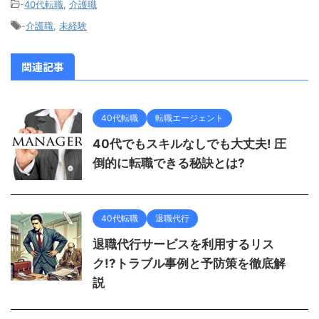
-
40代転職
,
介護職
-
介護職
,
未経験
関連記事
40代転職
転職エージェント
40代でもスキルなしでも大丈夫! 圧
倒的に転職できる秘訣とは?
40代転職
退職代行
退職代行サービスを利用するリス
ク!?トラブル事例と予防策を徹底解
説