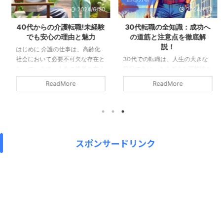
2024/6/30
2024/11/3
転職エージェント
40代からの介護転職!未経験
30代転職の全知識：成功へ
でも安心の理由と魅力
の道筋と注意点を徹底解
説！
はじめに 介護の仕事は、高齢化
社会において必要不可欠な存在と
30代での転職は、人生の大きな
なっています。人生の後半を支え
節目であり、さまざまな可能性と
る尊い職業ですが、介護業界では
挑戦が待っています。経験と専門
ReadMore
ReadMore
人材不足が深刻な問題となってい
性を活かしながら、さらに高みを
ます。そこで本ブログでは、40
目指したり、新しい分野に挑戦し
代の方が介護の仕事に転職する魅
たりすることができる絶好の機会
力や、その際の心構えなどについ
です。しかし同時に、年齢や家庭
て解説します。年齢を重ねた40
環境、スキルの問題など、転職に
代の方でも、介護業界で活躍でき
は様々な課題も存在します。30
スポンサードリンク
る理由を紹介しながら、介護職を
代の転職に関する幅広い情報やア
目指す際のヒントをお伝えしてい
ドバイスを提供し、皆さんが自分
きます。 1. 40代でも介護業界で
に合った最適な転職先を見つけら
輝ける理由 40代の方が介護業界
れるようサポートします。 1. 30
で成功する理由はいくつかありま
代転職のメリットと4つの理由
す。 経験やスキルを活かせます
30代での転職は、人生における
以前の職務経験や人間 ...
大きな決断の一つです。この年代
は、多くの人が自分のキャ ...