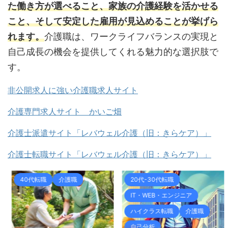
た働き方が選べること、家族の介護経験を活かせる
こと、そして安定した雇用が見込めることが挙げら
れます。
介護職は、ワークライフバランスの実現と
自己成長の機会を提供してくれる魅力的な選択肢で
す。
非公開求人に強い介護職求人サイト
介護専門求人サイト かいご畑
介護士派遣サイト「レバウェル介護（旧：きらケア）」
介護士転職サイト「レバウェル介護（旧：きらケア）」
40代転職
介護職
20代-30代転職
IT・WEB・エンジニア
ハイクラス転職
介護職
自己分析