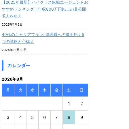
【2025年最新】ハイクラス転職エージェントお
すすめランキング！年収800万円以上の非公開
求人を狙え
2025年1月2日
40代のキャリアプラン: 管理職への道を拓く5
つの戦略と心構え
2024年12月30日
カレンダー
2026年8月
月
火
水
木
金
土
日
1
2
3
4
5
6
7
8
9