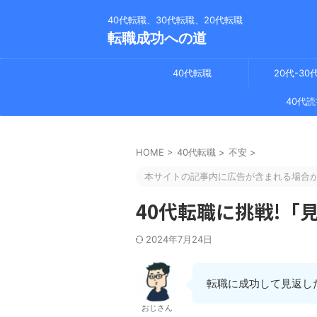
40代転職、30代転職、20代転職
転職成功への道
40代転職
20代-30
40代読
HOME
>
40代転職
>
不安
>
本サイトの記事内に広告が含まれる場合
40代転職に挑戦!「
2024年7月24日
転職に成功して見返し
おじさん