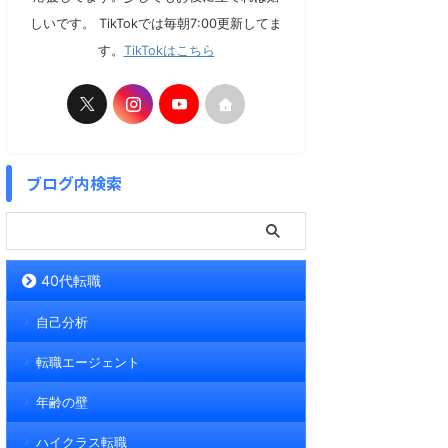
しいです。 TikTokでは毎朝7:00更新してま
す。
TikTokはこちら
ブログ内検索
40代転職
自己分析
転職エージェント
年齢の壁
ハイクラス転職