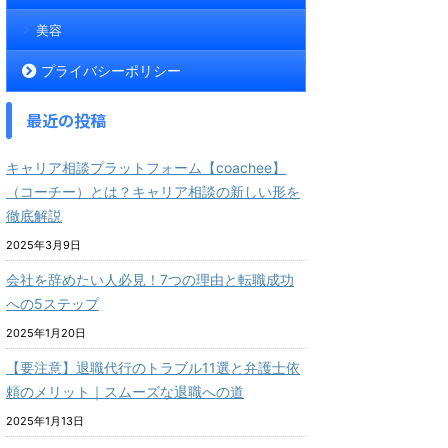
美容
プライバシーポリシー
最近の投稿
キャリア相談プラットフォーム【coachee】
（コーチー）とは？キャリア相談の新しい形を
徹底解説
2025年3月9日
会社を辞めたい人必見！7つの理由と転職成功
への5ステップ
2025年1月20日
【要注意】退職代行のトラブル11選と弁護士依
頼のメリット｜スムーズな退職への道
2025年1月13日