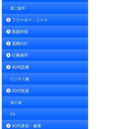
第二新卒
フリーター・ニート
面接対策
退職代行
仕事雑学
40代読書
ビジネス書
40代投資
初心者
FX
40代美容・健康