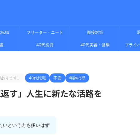
代転職
フリーター・ニート
面接対策
書
40代投資
40代美容・健康
プライ
があります。
40代転職
不安
年齢の壁
見返す」人生に新たな活路を
たいという方も多いはず