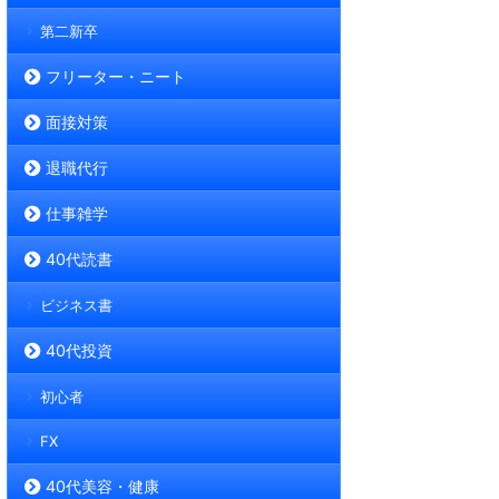
第二新卒
フリーター・ニート
面接対策
退職代行
仕事雑学
40代読書
ビジネス書
40代投資
初心者
FX
40代美容・健康