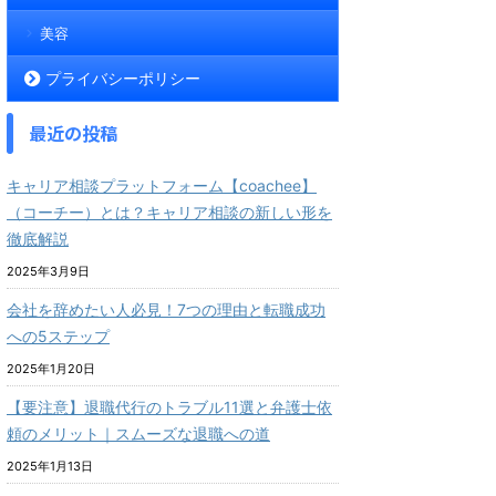
美容
プライバシーポリシー
最近の投稿
キャリア相談プラットフォーム【coachee】
（コーチー）とは？キャリア相談の新しい形を
徹底解説
2025年3月9日
会社を辞めたい人必見！7つの理由と転職成功
への5ステップ
2025年1月20日
【要注意】退職代行のトラブル11選と弁護士依
頼のメリット｜スムーズな退職への道
2025年1月13日