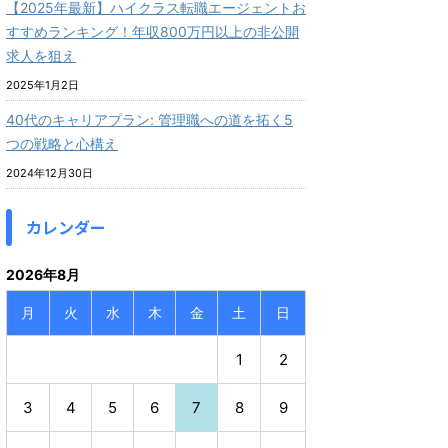
【2025年最新】ハイクラス転職エージェントお
すすめランキング！年収800万円以上の非公開
求人を狙え
2025年1月2日
40代のキャリアプラン: 管理職への道を拓く5
つの戦略と心構え
2024年12月30日
カレンダー
2026年8月
月
火
水
木
金
土
日
1
2
3
4
5
6
7
8
9