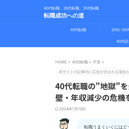
40代転職、30代転職、20代転職
転職成功への道
40代転職
20代-30
40代読
HOME
>
40代転職
>
不安
>
本サイトの記事内に広告が含まれる場合
40代転職の"地獄"
壁・年収減少の危機
2024年7月13日
転職うまくいくにはど