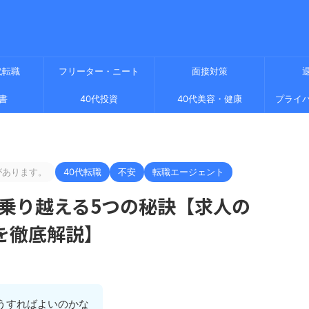
代転職
フリーター・ニート
面接対策
書
40代投資
40代美容・健康
プライ
があります。
40代転職
不安
転職エージェント
を乗り越える5つの秘訣【求人の
を徹底解説】
うすればよいのかな