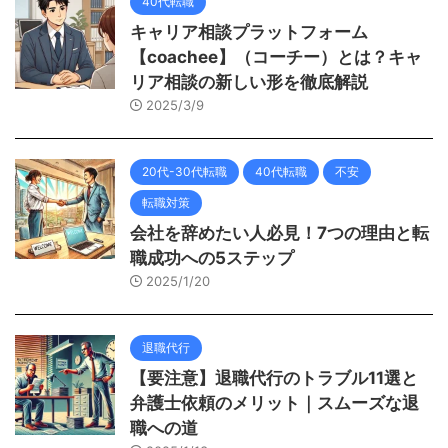
40代転職
キャリア相談プラットフォーム
【coachee】（コーチー）とは？キャ
リア相談の新しい形を徹底解説
2025/3/9
20代-30代転職
40代転職
不安
転職対策
会社を辞めたい人必見！7つの理由と転
職成功への5ステップ
2025/1/20
退職代行
【要注意】退職代行のトラブル11選と
弁護士依頼のメリット｜スムーズな退
職への道