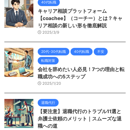
40代転職
キャリア相談プラットフォーム
【coachee】（コーチー）とは？キャ
リア相談の新しい形を徹底解説
2025/3/9
20代-30代転職
40代転職
不安
転職対策
会社を辞めたい人必見！7つの理由と転
職成功への5ステップ
2025/1/20
退職代行
【要注意】退職代行のトラブル11選と
弁護士依頼のメリット｜スムーズな退
職への道