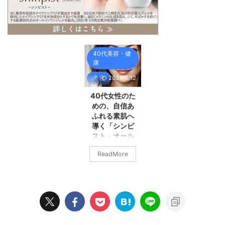
40代美容・健
康
2024/8/12
美容
40代女性のた
めの、自信あ
ふれる素肌へ
導く「シンピ
スト」オール
インワン水分
ReadMore
クリーム
「鏡を見るたび
に、昔のような
ハリやツヤがな
くなってき
た…」 そんな悩
みを抱える40代