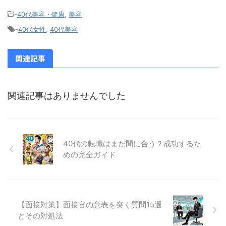
の女性へ。年齢
-
40代美容・健康
,
美容
を重ねるごとに
気になる肌の悩
-
40代女性
,
40代美容
みを、一つひと
つ丁寧にケアし
てくれるのが、
関連記事
北の快適工房の
オールインワン
水分クリーム
関連記事はありませんでした
「シンピスト」
です。 40代女性
の肌悩みに寄り
添う「シンピス
ト」の特長 真皮
40代の転職はまだ間に合う？成功するた
レベルでのシワ
めの完全ガイド
改善 年齢ととも
に気になるシワ
は、肌の深層部
である真皮から
改善していくこ
【面接対策】面接官の意表を突く質問15選
とが大切です。
とその対処法
「シンピスト」
に配合されたナ