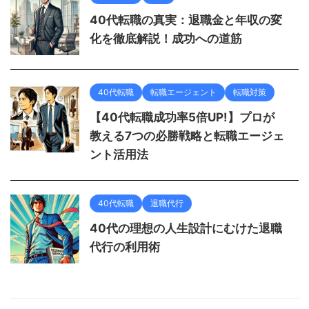
40代転職の真実：退職金と年収の変
化を徹底解説！成功への道筋
40代転職
転職エージェント
転職対策
【40代転職成功率5倍UP!】プロが
教える7つの必勝戦略と転職エージェ
ント活用法
40代転職
退職代行
40代の理想の人生設計にむけた退職
代行の利用術