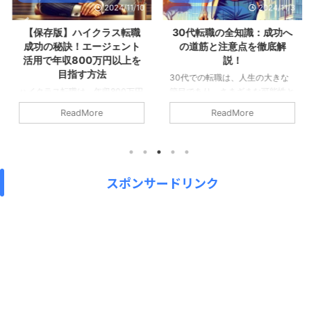
2024/11/10
2024/11/3
転職エージェント
【保存版】ハイクラス転職
30代転職の全知識：成功へ
成功の秘訣！エージェント
の道筋と注意点を徹底解
活用で年収800万円以上を
説！
目指す方法
30代での転職は、人生の大きな
ハイクラス転職は、年収800万円
節目であり、さまざまな可能性と
以上の高年収を目指す転職を指し
挑戦が待っています。経験と専門
ReadMore
ReadMore
ます。そのため、専門性の高い知
性を活かしながら、さらに高みを
識や経験が求められます。本ブロ
目指したり、新しい分野に挑戦し
グでは、ハイクラス転職の定義
たりすることができる絶好の機会
や、専門的な転職エージェントの
です。しかし同時に、年齢や家庭
活用方法、求められる専門性やマ
環境、スキルの問題など、転職に
スポンサードリンク
ネジメント経験などについて詳し
は様々な課題も存在します。30
く解説しています。ハイクラス転
代の転職に関する幅広い情報やア
職に関心のある方は、ぜひ参考に
ドバイスを提供し、皆さんが自分
してみてください。 1. ハイクラ
に合った最適な転職先を見つけら
ス転職とは?年収800万円以上の
れるようサポートします。 1. 30
求人を指す ハイクラス転職の定
代転職のメリットと4つの理由
義 ハイクラス転職とは、主に年
30代での転職は、人生における
収800万円以上の求人を指す言葉
大きな決断の一つです。この年代
です。この定義には厳密なルール
は、多くの人が自分のキャ ...