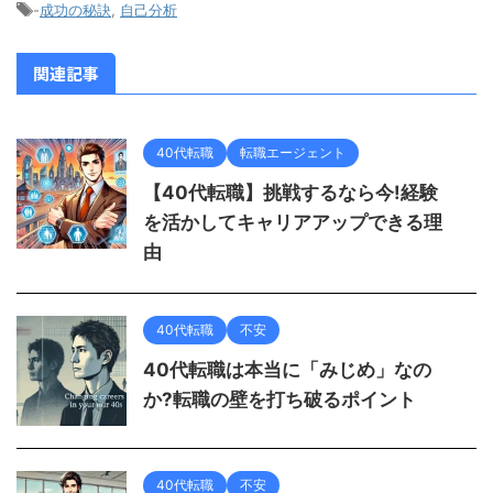
-
成功の秘訣
,
自己分析
関連記事
40代転職
転職エージェント
【40代転職】挑戦するなら今!経験
を活かしてキャリアアップできる理
由
40代転職
不安
40代転職は本当に「みじめ」なの
か?転職の壁を打ち破るポイント
40代転職
不安