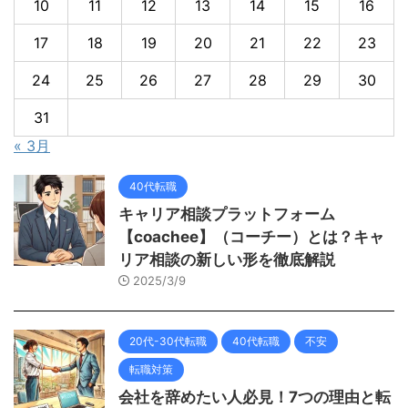
10
11
12
13
14
15
16
17
18
19
20
21
22
23
24
25
26
27
28
29
30
31
« 3月
40代転職
キャリア相談プラットフォーム
【coachee】（コーチー）とは？キャ
リア相談の新しい形を徹底解説
2025/3/9
20代-30代転職
40代転職
不安
転職対策
会社を辞めたい人必見！7つの理由と転